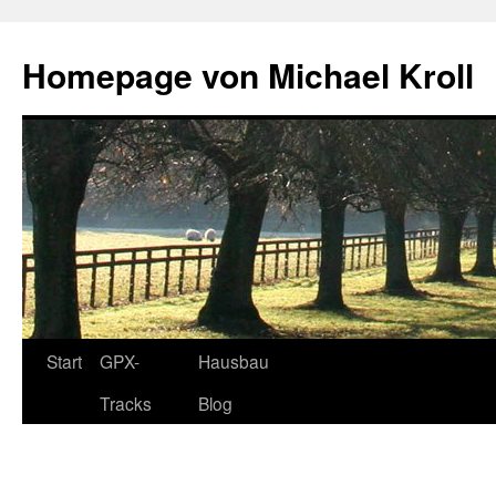
Homepage von Michael Kroll
Zum
Start
GPX-
Hausbau
Inhalt
Tracks
Blog
springen